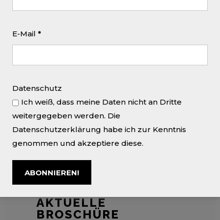
E-Mail
*
NEWSTICKER ZUR
LAUFENDEN
AUSSTELLUNG
Datenschutz
Ich weiß, dass meine Daten nicht an Dritte
Hier der Link zu unserem Kunstwerk
weitergegeben werden. Die
des Monats „Frank Rödel –
Datenschutzerklärung habe ich zur Kenntnis
Landnahme 2“:
Link
genommen und akzeptiere diese.
Einladung zum Vortrag mit Rückblick
auf die Vernissage:
Link
AKTUELLE
BROSCHÜRE