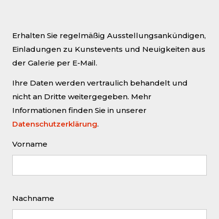
Unsere erste Einzelausstellung des
Erhalten Sie regelmäßig Ausstellungsankündigen,
Jahres widmet sich den aktuellen
Einladungen zu Kunstevents und Neuigkeiten aus
Werken von Frank Rödel, die unter
der Galerie per E-Mail.
anderem das spannungsreiche
Verhältnis zwischen der Schönheit
Ihre Daten werden vertraulich behandelt und
unberührter Natur und deren
nicht an Dritte weitergegeben. Mehr
Gefährdung durch die menschliche
Informationen finden Sie in unserer
Zivilisation thematisieren.
Datenschutzerklärung
.
Pfingstfeiertage:
Am Pfingstsamstag
Vorname
(23.05.2026) bleibt die Galerie
geschlossen.
Öffnungszeiten
: Do./Fr. 16–19 Uhr, Sa.
Nachname
13–16 Uhr, Eintritt frei
Ausstellung
: bis Fr., 28. August 2026