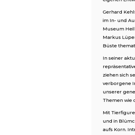
Gerhard Kehl
im In- und Au
Museum Heilb
Markus Lüpert
Büste themat
In seiner akt
repräsentativ
ziehen sich s
verborgene In
unserer gene
Themen wie di
Mit Tierfigur
und in Blümc
aufs Korn. In