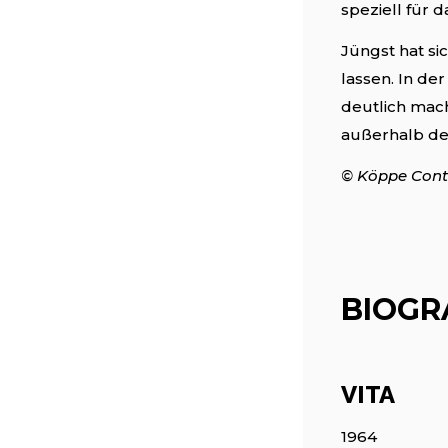
speziell für 
Jüngst hat si
lassen. In de
deutlich mach
außerhalb de
© Köppe Cont
BIOGR
VITA
1964