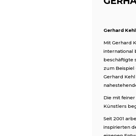
GERHA
Gerhard Kehl 
Mit Gerhard K
international
beschäftigte 
zum Beispiel 
Gerhard Kehl
nahestehende
Die mit fein
Künstlers beg
Seit 2001 ar
inspirierten
eigenen Entwü