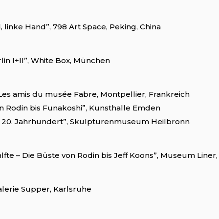
 linke Hand”, 798 Art Space, Peking, China
rlin I+II”, White Box, München
”, Les amis du musée Fabre, Montpellier, Frankreich
n Rodin bis Funakoshi”, Kunsthalle Emden
m 20. Jahrhundert”, Skulpturenmuseum Heilbronn
lfte – Die Büste von Rodin bis Jeff Koons”, Museum Liner
Galerie Supper, Karlsruhe