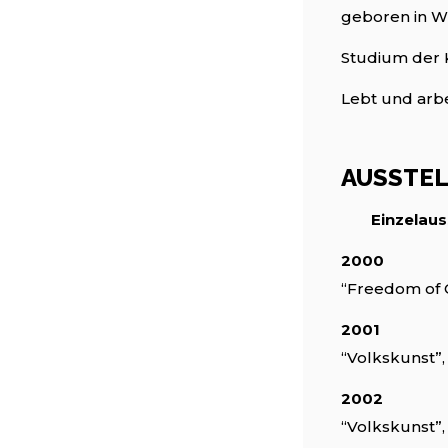
geboren in Wi
Studium der 
Lebt und arbei
AUSSTE
Einzelau
2000
“Freedom of C
2001
“Volkskunst”
2002
“Volkskunst”,