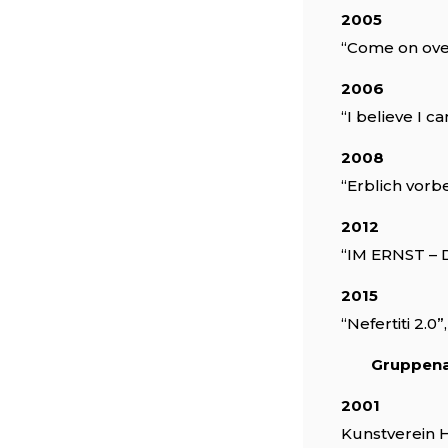
2005
“Come on ove
2006
“I believe I ca
2008
“Erblich vorbe
2012
“IM ERNST – D
2015
“Nefertiti 2.
Gruppena
2001
Kunstverein 