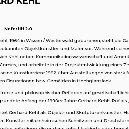
RD KEHL
– Nefertiti 2.0
ehl, 1964 in Wissen / Westerwald geborenen, stellt die Ga
 bekannten Objektkünstler und Maler vor. Während seines
sich Kehl neben Kommunikationswissenschaft und Amerikan
Comics, und arbeitete in der Projektentwicklung eines Zeic
 seine Kunstkarriere 1992 über Ausstellungen von stark 
n Figurationen bzw. Gemälden in Hochglanzlack.
er Ironie und philosophischer Reflexion auf gesellschaf
ründete Anfang der 1990er Jahre Gerhard Kehls Ruf als „
beitet Gerhard Kehl als Objekt- und Skulpturenkünstler
 den Künstler mit einheimischen Schnitzern und Drechsle
rfen anfertigen, die er dann selbst lackierte oder bemal