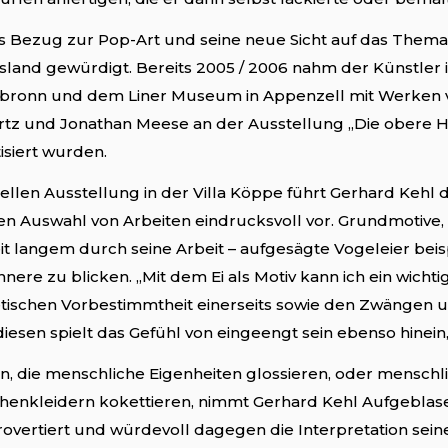
s Bezug zur Pop-Art und seine neue Sicht auf das Them
sland gewürdigt. Bereits 2005 / 2006 nahm der Künstler
ronn und dem Liner Museum in Appenzell mit Werken vo
z und Jonathan Meese an der Ausstellung „Die obere Hälf
isiert wurden.
uellen Ausstellung in der Villa Köppe führt Gerhard Kehl 
en Auswahl von Arbeiten eindrucksvoll vor. Grundmotive,
eit langem durch seine Arbeit – aufgesägte Vogeleier beisp
nere zu blicken. „Mit dem Ei als Motiv kann ich ein wich
tischen Vorbestimmtheit einerseits sowie den Zwängen un
esen spielt das Gefühl von eingeengt sein ebenso hinein
en, die menschliche Eigenheiten glossieren, oder menschl
henkleidern kokettieren, nimmt Gerhard Kehl Aufgeblase
trovertiert und würdevoll dagegen die Interpretation sei