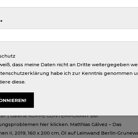
ohannes Mundinger Liebe Freunde der Galerie, heute
möchten wir Euch auf unsere nächste Ausstellung hinweis
l
*
More
schutz
weiß, dass meine Daten nicht an Dritte weitergegeben we
atenschutzerklärung habe ich zur Kenntnis genommen 
iere diese.
 2024
STICKER #153
ter | Galerie KÖPPE CONTEMPORARY Bei
ungsproblemen hier klicken. Matthias Gálvez – Das
en II, 2019, 160 x 200 cm, Öl auf Leinwand Berlin-Grunewa