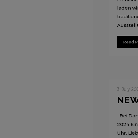
laden wi
traditio
Ausstellu
Read 
3. July 20
NEW
Bei Dars
2024 Ein
Uhr. Lie