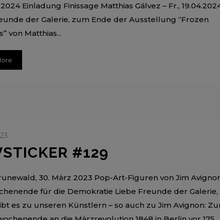
 2024 Einladung Finissage Matthias Gálvez – Fr., 19.04.202
eunde der Galerie, zum Ende der Ausstellung “Frozen
 von Matthias...
More
023
STICKER #129
runewald, 30. März 2023 Pop-Art-Figuren von Jim Avigno
enende für die Demokratie Liebe Freunde der Galerie, 
bt es zu unseren Künstlern – so auch zu Jim Avignon: Z
chenende an die Märzrevolution 1848 in Berlin vor 175