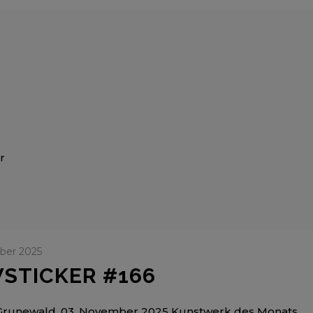
ber 2025
STICKER #166
Grunewald, 03. November 2025 Kunstwerk des Monats