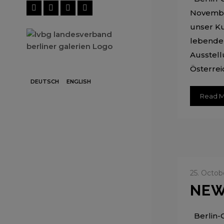
November
unser Ku
lebenden
Ausstell
Österreic
DEUTSCH
ENGLISH
Read 
25. Octob
NEW
Berlin-