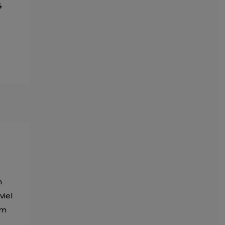
4
n
viel
um