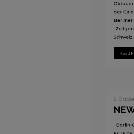
Oktober:
der Gale
Berliner
„Zeitgen
Schweiz..
Read 
8. Octob
NEW
Berlin-G
Fr. 16.08