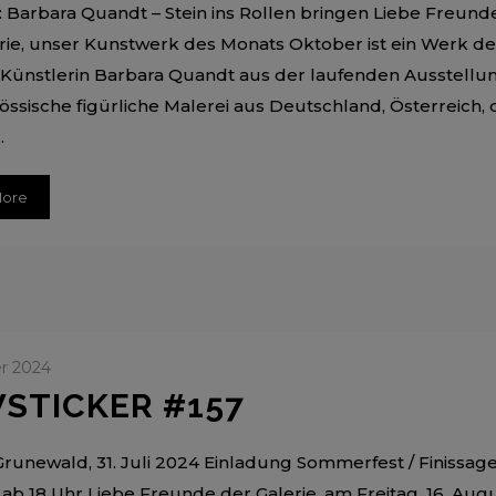
 Barbara Quandt – Stein ins Rollen bringen Liebe Freund
rie, unser Kunstwerk des Monats Oktober ist ein Werk de
 Künstlerin Barbara Quandt aus der laufenden Ausstellu
össische figürliche Malerei aus Deutschland, Österreich, 
.
More
er 2024
STICKER #157
runewald, 31. Juli 2024 Einladung Sommerfest / Finissage
. ab 18 Uhr Liebe Freunde der Galerie, am Freitag, 16. Augu