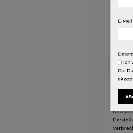
Rode & J
bereits 
E-Mai
Unter...
Read 
Daten
Ich 
Die D
akzept
27. March
NEW
Newslet
Darstell
Verbrech