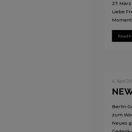
27. März
Liebe Fr
Moments”
Read 
4. April 2
NEW
Berlin-G
zum Woch
Neues gi
Gedenkwo