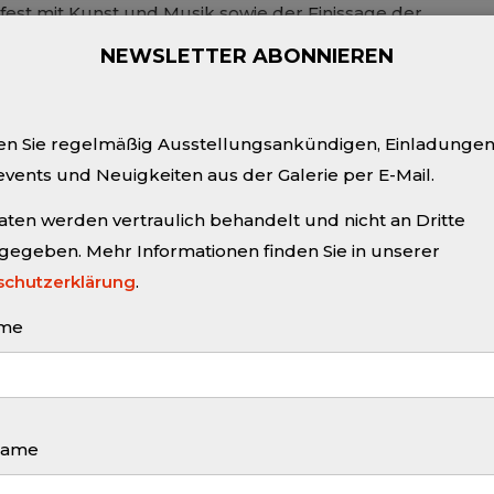
st mit Kunst und Musik sowie der Finissage der
lung „Querverweis“ von Johannes Mundinger und Christo
NEWSLETTER ABONNIEREN
en...
More
en Sie regelmäßig Ausstellungsankündigen, Einladungen
vents und Neuigkeiten aus der Galerie per E-Mail.
aten werden vertraulich behandelt und nicht an Dritte
gegeben. Mehr Informationen finden Sie in unserer
schutzerklärung
.
024
ame
STICKER #155
ter | Galerie KÖPPE CONTEMPORARY Bei
ungsproblemen hier klicken. Christoph Rode –
name
ungsmomente, Öl auf Leinwand (200 × 300 cm), 2023 Ber
d, 23. April 2024 Vorankündigung: Vernissage Christoph