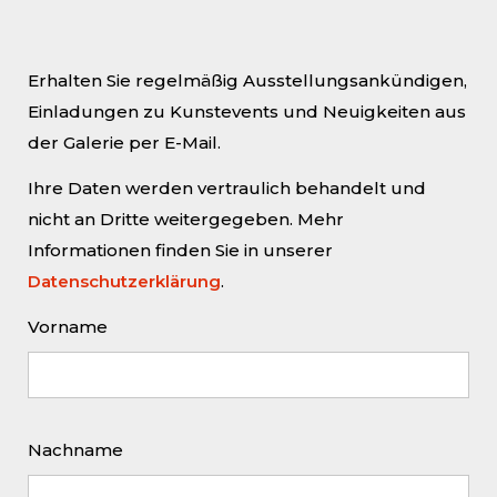
Bei dem Projekt, in dessen
Rahmen das Monumentalbild
Erhalten Sie regelmäßig Ausstellungsankündigen,
entstanden ist, handelt es sich
Einladungen zu Kunstevents und Neuigkeiten aus
um den zweiten Teil eines
der Galerie per E-Mail.
mehrteiligen
Ihre Daten werden vertraulich behandelt und
Ausstellungszykluses, der sich
nicht an Dritte weitergegeben. Mehr
ausschließlich an professionelle
Informationen finden Sie in unserer
Künstlerinnen wendet. Der
Datenschutzerklärung
.
Kurator des Kunst­vereins Steyr,
Dr. Enrica Savio, hat das
Vorname
Langzeitprojekt unter den Titel
„radikal/unchained“ gestellt.
Pro Ausstellung reagieren
jeweils zwei Künstle­rinnen in
Nachname
der Ausstellungshalle des