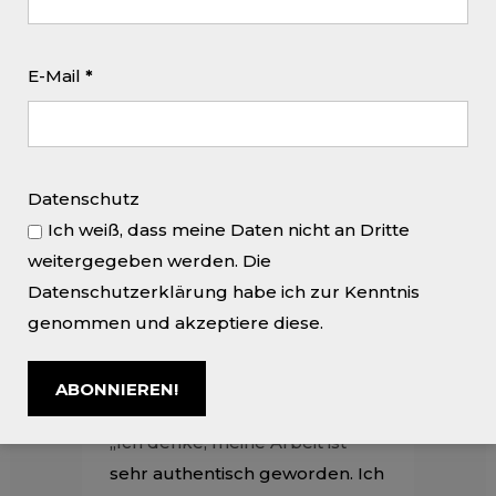
Kunstvereins auf dem Gelände
von Schloss Lamberg auf
dieses Ausstellungsmotto. Die
E-Mail
*
Ausstellung von Cristina
Fiorenza, die ihr Werk
zusammen mit Arbeiten der
Italienerin Michaela Ghisettia
Datenschutz
präsentier, hat Anfang März
Ich weiß, dass meine Daten nicht an Dritte
begonnen und läuft bis Mitte
weitergegeben werden. Die
Mai 2017. Ein kleines Video, in
Datenschutzerklärung habe ich zur Kenntnis
dem Cristina Fiorenza selbst ihr
genommen und akzeptiere diese.
Werk erläuter, gibt es bei
YouTube zu sehen. Cristina
schrieb uns vor ein paar Tagen:
„Ich denke, meine Arbeit ist
sehr authentisch geworden. Ich