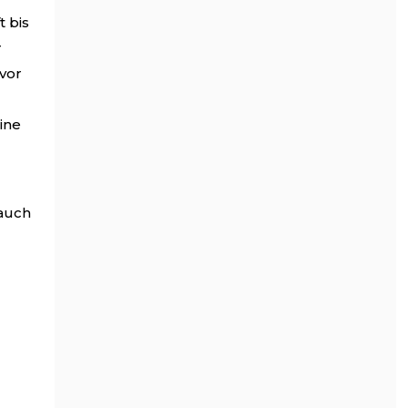
t bis
r
 vor
ine
 auch