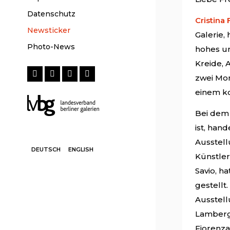
Datenschutz
Cristina
Newsticker
Galerie,
Photo-News
hohes un
Kreide, A
zwei Mon
einem ko
Bei dem
ist, han
Ausstell
DEUTSCH
ENGLISH
Künstler
Savio, h
gestellt
Ausstell
Lamberg 
Fiorenza