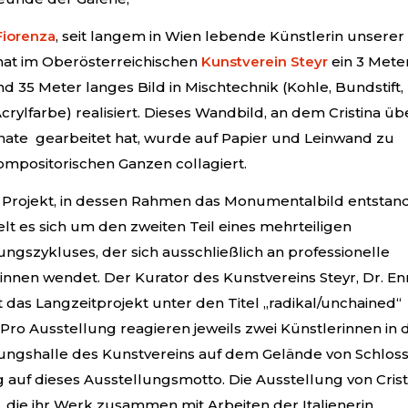
 Fiorenza
, seit langem in Wien lebende Künstlerin unserer
 hat im Ober­österreichischen
Kunstverein Steyr
ein 3 Mete
d 35 Meter langes Bild in Mischtechnik (Kohle, Bundstift,
crylfarbe) realisiert. Dieses Wand­bild, an dem Cristina üb
ate gearbeitet hat, wurde auf Papier und Leinwand zu
mpositorischen Ganzen collagiert.
 Projekt, in dessen Rahmen das Monumentalbild entstan
delt es sich um den zweiten Teil eines mehrteiligen
ungszykluses, der sich ausschließlich an professionelle
innen wendet. Der Kurator des Kunst­vereins Steyr, Dr. En
at das Langzeitprojekt unter den Titel „radikal/unchained“
. Pro Ausstellung reagieren jeweils zwei Künstle­rinnen in 
ungshalle des Kunstvereins auf dem Gelände von Schlos
auf dieses Ausstellungsmotto. Die Ausstellung von Crist
, die ihr Werk zusammen mit Arbeiten der Italienerin