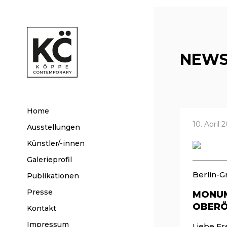
NEWS
Home
10. April 
Ausstellungen
Künstler/-innen
Galerieprofil
Berlin-G
Publikationen
Presse
MONUM
OBERÖ
Kontakt
Impressum
Liebe Fr