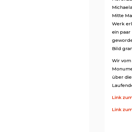
Michaela
Mitte Mai
Werk erl
ein paar
geworden
Bild gran
Wir vom 
Monument
über die
Laufend
Link zum
Link zu