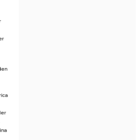
r
er
den
rica
der
s
ina