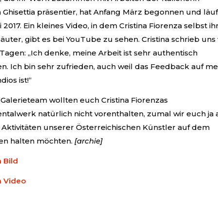
 Ghisettia präsentier, hat Anfang März begonnen und läuf
 2017. Ein kleines Video, in dem Cristina Fiorenza selbst ih
äuter, gibt es bei YouTube zu sehen. Cristina schrieb uns
 Tagen: „Ich denke, meine Arbeit ist sehr authentisch
. Ich bin sehr zufrieden, auch weil das Feedback auf me
dios ist!“
Galerieteam wollten euch Cristina Fiorenzas
alwerk natür­lich nicht vorenthalten, zumal wir euch ja
 Aktivitäten unserer Öster­reichischen Künstler auf dem
en halten möchten.
[archie]
 Bild
m Video