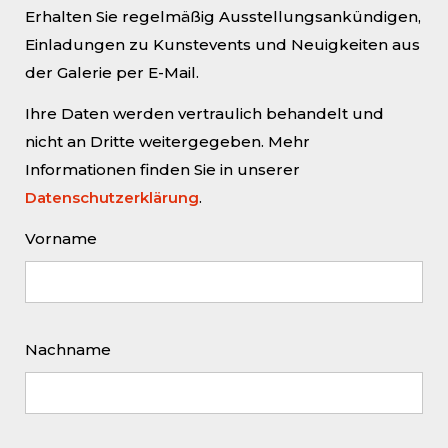
Erhalten Sie regelmäßig Ausstellungsankündigen,
Zur Ausstellung
Tegel
Einladungen zu Kunstevents und Neuigkeiten aus
Moments
von
Bernd Rathjen
ist
der Galerie per E-Mail.
ein Artikel in der B.Z.
erschienen, geschrieben von
Ihre Daten werden vertraulich behandelt und
Sebastian Bauer.
nicht an Dritte weitergegeben. Mehr
Informationen finden Sie in unserer
„Wie reibungslos die Abfertigung
Datenschutzerklärung
.
am Flughafen Tegel laufen kann,
lernte Bernd Rathjen (54) einst
Vorname
auf die harte Tour.
35 Minuten vor Start seines
Fluges über Frankfurt nach New
Nachname
York wachte der Musik- und
Eventmanager in seiner
Kreuzberger Wohnung
versehentlich erst auf. Er packte