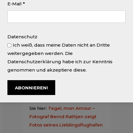
E-Mail
*
schnell seinen Koffer fertig,
bestellte ein Taxi, düste nach
Tegel, gab seinen Koffer auf und
schaffte es trotz allem
Datenschutz
rechtzeitig in die pünktlich
Ich weiß, dass meine Daten nicht an Dritte
abhebende Maschine. „Das war
weitergegeben werden. Die
samstagsmorgens und die
Datenschutzerklärung habe ich zur Kenntnis
Straßen waren leer, aber
genommen und akzeptiere diese.
trotzdem sehr weltmeisterlich“,
erinnert er sich im Gespräch mit
der B.Z.“
Den kompletten Artikel finden
Sie hier:
Tegel, mon Amour –
Fotograf Bernd Rathjen zeigt
Fotos seines Lieblingsflughafen