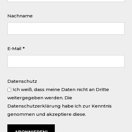
Aliénor Dauchez, Lisa Peters, Julius
Dörner, Frank Förster, Benjamin
Nachname
Rastetter
07. August bis 07. September 2013
E-Mail
*
KLAUS HORSTMANN-CZECH
Horstmann-Czech zum 70.
23. Mai bis 29. Juni 2013
Datenschutz
Ich weiß, dass meine Daten nicht an Dritte
JOHANNES OBERTHÜR // JULIUS
DÖRNER
weitergegeben werden. Die
Datenschutzerklärung habe ich zur Kenntnis
Malerei und Plastik 2013
genommen und akzeptiere diese.
27. April bis 18. Mai 2013