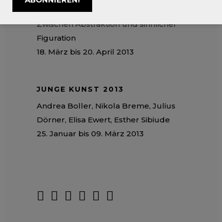
VOLKER NIKEL
Zwischen Abstraktion und sinnlicher
Figuration
18. März bis 20. April 2013
JUNGE KUNST 2013
Andrea Boller, Nikola Breme, Julius
Dörner, Elisa Ewert, Esther Sibiude
25. Januar bis 09. März 2013