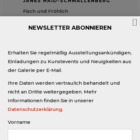
JANES HAID-SCHMALLENBERG
Fisch und Fröhlich
26. September bis 02. November 2013
NEWSLETTER ABONNIEREN
BERLIN ART SPECIAL –
ANLÄSSLICH DER BERLIN ART
WEEK 2013
Erhalten Sie regelmäßig Ausstellungsankündigen,
Einladungen zu Kunstevents und Neuigkeiten aus
Elisa Ewert, Jens-Ole Remmers, Julius
der Galerie per E-Mail.
Dörner, Bodo Rott, Janes Haid-
Schmallenberg, Volker Nikel und
Ihre Daten werden vertraulich behandelt und
Johannes Oberthür
nicht an Dritte weitergegeben. Mehr
17. bis 22. September 2013
Informationen finden Sie in unserer
Datenschutzerklärung
.
URSULA HANKE-FÖRSTER UND
Vorname
DIE PREISTRÄGER DER
STIFTUNG URSULA HANKE-
FÖRSTER