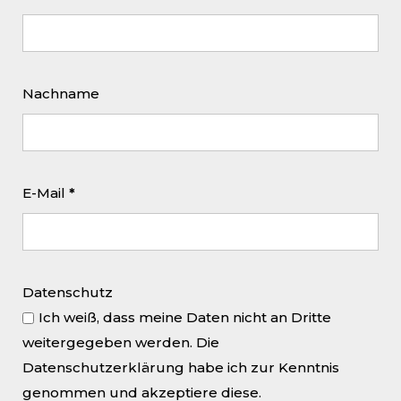
haben diese Bilder auch eine stark
emotionale Wirkung auf den
Betrachter – nicht nur wegen ihrer
ungewöhnlichen Ästhetik, sondern
Nachname
auch deshalb, weil eine existentielle
Tiefendimension immer spürbar
bleibt.
E-Mail
*
Pressemitteilung als pdf
VERNISSAGE
Datenschutz
19.02.2015 // 19 Uhr
Ich weiß, dass meine Daten nicht an Dritte
AUSSTELLUNG
weitergegeben werden. Die
Datenschutzerklärung habe ich zur Kenntnis
20.02. - 21.03.2015
genommen und akzeptiere diese.