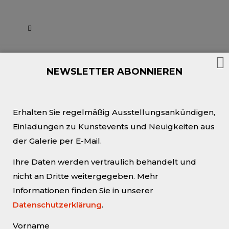
NEWSLETTER ABONNIEREN
BARBARA
QUANDT | WILD
Erhalten Sie regelmäßig Ausstellungsankündigen,
WEST BERLIN
Einladungen zu Kunstevents und Neuigkeiten aus
der Galerie per E-Mail.
Ihre Daten werden vertraulich behandelt und
Der Mensch und sein unbeständiges
nicht an Dritte weitergegeben. Mehr
Leben sind die eigentlichen
Informationen finden Sie in unserer
Grundelemente im Œuvre der
Datenschutzerklärung
.
Künstlerin. Durch die spezifische Sicht
der Künstlerin auf Mensch und Alltag
Vorname